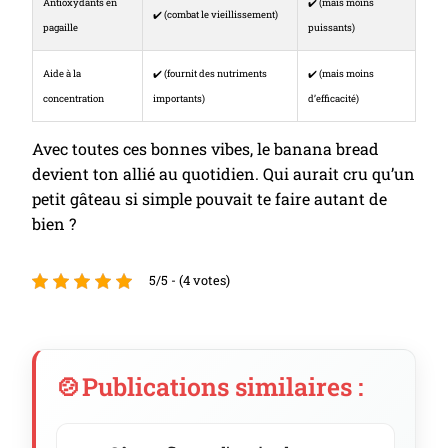
Antioxydants en
✔️ (mais moins
✔️ (combat le vieillissement)
pagaille
puissants)
Aide à la
✔️ (fournit des nutriments
✔️ (mais moins
concentration
importants)
d’efficacité)
Avec toutes ces bonnes vibes, le banana bread
devient ton allié au quotidien. Qui aurait cru qu’un
petit gâteau si simple pouvait te faire autant de
bien ?
5/5 - (4 votes)
Publications similaires :