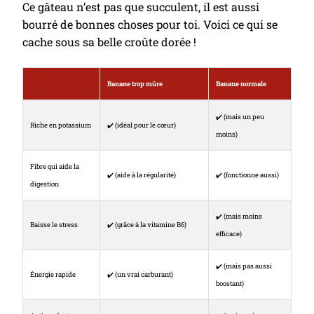
Ce gâteau n’est pas que succulent, il est aussi
bourré de bonnes choses pour toi. Voici ce qui se
cache sous sa belle croûte dorée !
Banane trop mûre
Banane normale
✔️ (mais un peu
Riche en potassium
✔️ (idéal pour le cœur)
moins)
Fibre qui aide la
✔️ (aide à la régularité)
✔️ (fonctionne aussi)
digestion
✔️ (mais moins
Baisse le stress
✔️ (grâce à la vitamine B6)
efficace)
✔️ (mais pas aussi
Énergie rapide
✔️ (un vrai carburant)
boostant)