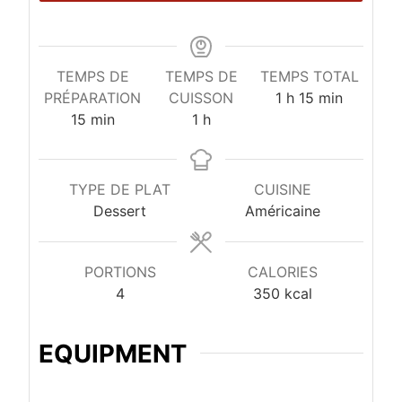
TEMPS DE
TEMPS DE
TEMPS TOTAL
heure
minutes
PRÉPARATION
CUISSON
1
h
15
min
minutes
heure
15
min
1
h
TYPE DE PLAT
CUISINE
Dessert
Américaine
PORTIONS
CALORIES
4
350
kcal
EQUIPMENT