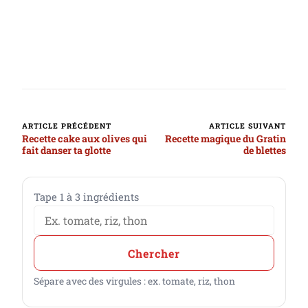
ARTICLE PRÉCÉDENT
ARTICLE SUIVANT
Navigation d’article
Recette cake aux olives qui
Recette magique du Gratin
fait danser ta glotte
de blettes
Trouve une recette avec tes ingréd
Tape 1 à 3 ingrédients
Chercher
Sépare avec des virgules : ex. tomate, riz, thon