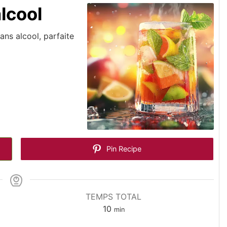
lcool
ans alcool, parfaite
Pin Recipe
TEMPS TOTAL
minutes
10
min