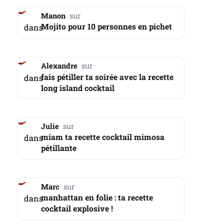
Manon
Mojito pour 10 personnes en pichet
dans
Alexandre
fais pétiller ta soirée avec la recette
dans
long island cocktail
Julie
miam ta recette cocktail mimosa
dans
pétillante
Marc
manhattan en folie : ta recette
dans
cocktail explosive !