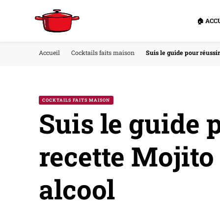
🏠 ACC
Accueil
Cocktails faits maison
Suis le guide pour réussir
COCKTAILS FAITS MAISON
Suis le guide 
recette Mojito
alcool