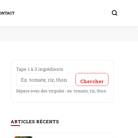
CONTACT
Trouve une recette avec tes ingréd
Tape 1 à 3 ingrédients
Chercher
Sépare avec des virgules : ex. tomate, riz, thon
ARTICLES RÉCENTS